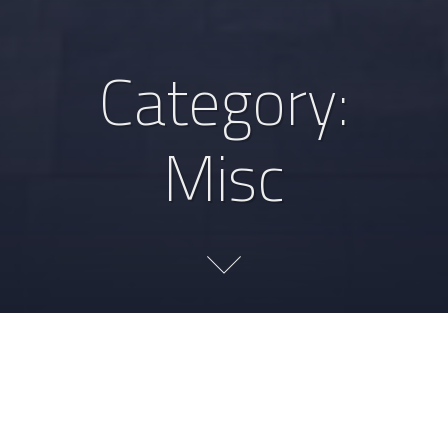
Category:
Misc
Décembre 2014 en liens
2015-01-01
DERECKSON
DÉVELOPPEMENT
,
DIVERS
,
MISC
,
PROJETS
WIKIMEDIA